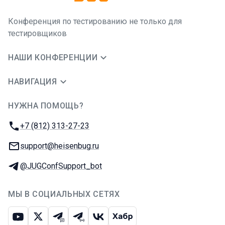
Конференция по тестированию не только для
тестировщиков
НАШИ КОНФЕРЕНЦИИ
НАВИГАЦИЯ
НУЖНА ПОМОЩЬ?
JUG Ru Group
Телефон:
+7 (812) 313-27-23
E-mail:
support@heisenbug.ru
Телеграм:
@JUGConfSupport_bot
МЫ В СОЦИАЛЬНЫХ СЕТЯХ
Ютуб
Икс
Телеграм-чат
Телеграм-канал
ВКонтакте
Хабр