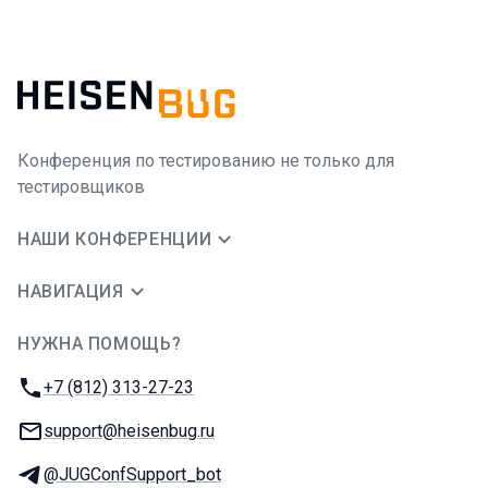
Конференция по тестированию не только для
тестировщиков
НАШИ КОНФЕРЕНЦИИ
НАВИГАЦИЯ
НУЖНА ПОМОЩЬ?
JUG Ru Group
Телефон:
+7 (812) 313-27-23
E-mail:
support@heisenbug.ru
Телеграм:
@JUGConfSupport_bot