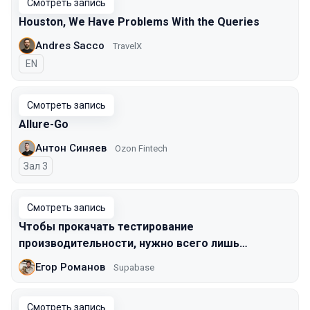
Смотреть запись
Houston, We Have Problems With the Queries
Andres Sacco
TravelX
На английском языке
EN
Смотреть запись
Allure-Go
Антон Синяев
Ozon Fintech
Зал 3
Смотреть запись
Чтобы прокачать тестирование
производительности, нужно всего лишь…
Егор Романов
Supabase
Смотреть запись