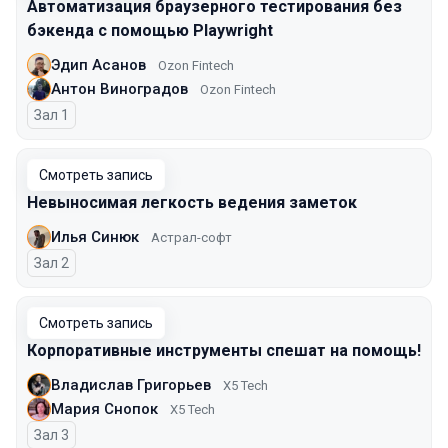
Автоматизация браузерного тестирования без
бэкенда с помощью Playwright
Эдип Асанов
Ozon Fintech
Антон Виноградов
Ozon Fintech
Зал 1
Смотреть запись
Невыносимая легкость ведения заметок
Илья Синюк
Астрал-софт
Зал 2
Смотреть запись
Корпоративные инструменты спешат на помощь!
Владислав Григорьев
X5 Tech
Мария Снопок
X5 Tech
Зал 3