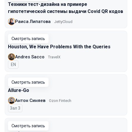
Техники тест-дизайна на примере
гипотетической системы выдачи Covid QR кодов
Раиса Липатова
JettyCloud
Смотреть запись
Houston, We Have Problems With the Queries
Andres Sacco
TravelX
На английском языке
EN
Смотреть запись
Allure-Go
Антон Синяев
Ozon Fintech
Зал 3
Смотреть запись