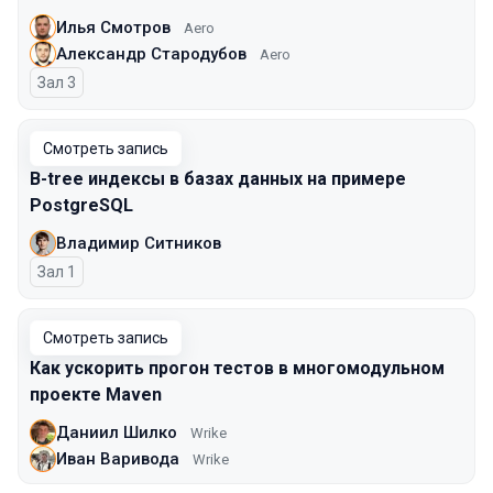
Илья Смотров
Aero
Александр Стародубов
Aero
Зал 3
Смотреть запись
B-tree индексы в базах данных на примере
PostgreSQL
Владимир Ситников
Зал 1
Смотреть запись
Как ускорить прогон тестов в многомодульном
проекте Maven
Даниил Шилко
Wrike
Иван Варивода
Wrike