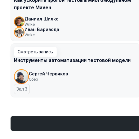
Как ускорить прогон тестов в многомодульном
проекте Maven
Даниил Шилко
Wrike
Иван Варивода
Wrike
Смотреть запись
Инструменты автоматизации тестовой модели
Сергей Червяков
Сбер
Зал 3