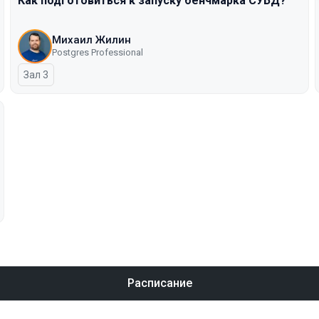
Как подготовиться к запуску бенчмарка СУБД?
Михаил Жилин
Postgres Professional
Зал 3
Расписание