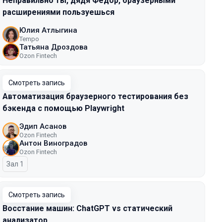
Неправильно ты, дядя Фёдор, браузерными
расширениями пользуешься
Юлия Атлыгина
Tempo
Татьяна Дроздова
Ozon Fintech
Смотреть запись
Автоматизация браузерного тестирования без
бэкенда с помощью Playwright
Эдип Асанов
Ozon Fintech
Антон Виноградов
Ozon Fintech
Зал 1
Смотреть запись
Восстание машин: ChatGPT vs статический
анализатор