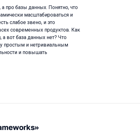
а про базы данных. Понятно, что
намически масштабироваться и
сть слабое звено, и это
сех современных продуктов. Как
 а вот база данных нет? Что
му простым и нетривиальным
льности и повышать
rameworks»