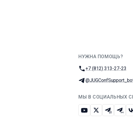
НУЖНА ПОМОЩЬ?
JUG Ru Group
Телефон:
+7 (812) 313-27-23
Телеграм:
@JUGConfSupport_bo
МЫ В СОЦИАЛЬНЫХ С
Ютуб
Икс
Телеграм-
Телег