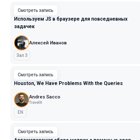
Смотреть запись
Используем JS в браузере для повседневных
задачек
Алексей Иванов
Зал 3
Смотреть запись
Houston, We Have Problems With the Queries
Andres Sacco
TravelX
На английском языке
EN
Смотреть запись