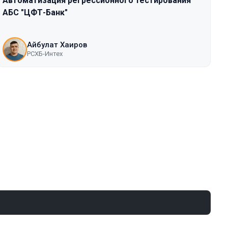
Автоматизация регрессионного тестирования
АБС "ЦФТ-Банк"
Айбулат Хаиров
РСХБ-Интех