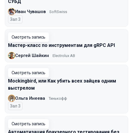
СУБД
Иван Чувашов
SoftSwiss
Зал 3
Смотреть запись
Мастер-класс по инструментам для gRPC API
Сергей Шайкин
Electrolux AB
Смотреть запись
Mockingbird, или Как убить всех зайцев одним
выстрелом
Ольга Инеева
Тинькофф
Зал 3
Смотреть запись
Автоматизация браузерного тестирования без