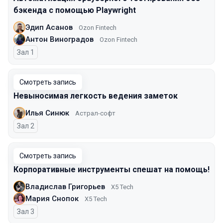
бэкенда с помощью Playwright
Эдип Асанов
Ozon Fintech
Антон Виноградов
Ozon Fintech
Зал 1
Смотреть запись
Невыносимая легкость ведения заметок
Илья Синюк
Астрал-софт
Зал 2
Смотреть запись
Корпоративные инструменты спешат на помощь!
Владислав Григорьев
X5 Tech
Мария Снопок
X5 Tech
Зал 3