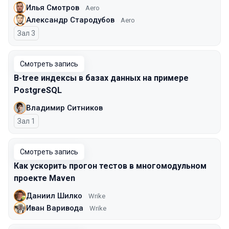
Илья Смотров
Aero
Александр Стародубов
Aero
Зал 3
Смотреть запись
B-tree индексы в базах данных на примере
PostgreSQL
Владимир Ситников
Зал 1
Смотреть запись
Как ускорить прогон тестов в многомодульном
проекте Maven
Даниил Шилко
Wrike
Иван Варивода
Wrike