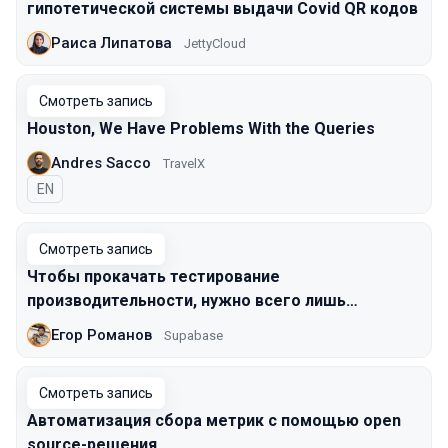
гипотетической системы выдачи Covid QR кодов
Раиса Липатова
JettyCloud
Смотреть запись
Houston, We Have Problems With the Queries
Andres Sacco
TravelX
На английском языке
EN
Смотреть запись
Чтобы прокачать тестирование
производительности, нужно всего лишь…
Егор Романов
Supabase
Смотреть запись
Автоматизация сбора метрик с помощью open
source-решения