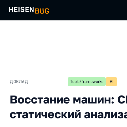
ДОКЛАД
Tools/frameworks
AI
Восстание машин: ChatG
Восстание машин: C
статический анализ