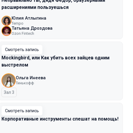
Неправильно ты, дядя Фёдор, браузерными
расширениями пользуешься
Юлия Атлыгина
Tempo
Татьяна Дроздова
Ozon Fintech
Смотреть запись
Mockingbird, или Как убить всех зайцев одним
выстрелом
Ольга Инеева
Тинькофф
Зал 3
Смотреть запись
Корпоративные инструменты спешат на помощь!