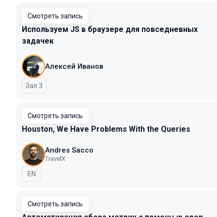
Смотреть запись
Используем JS в браузере для повседневных
задачек
Алексей Иванов
Зал 3
Смотреть запись
Houston, We Have Problems With the Queries
Andres Sacco
TravelX
На английском языке
EN
Смотреть запись