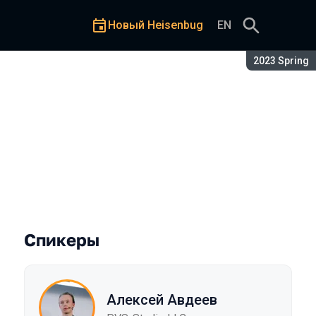
Новый Heisenbug
EN
Сезон:
2023 Spring
тор
Спикеры
Алексей Авдеев