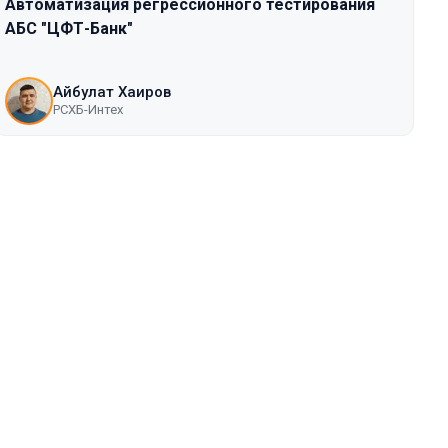
Автоматизация регрессионного тестирования
АБС "ЦФТ-Банк"
Айбулат Хаиров
РСХБ-Интех