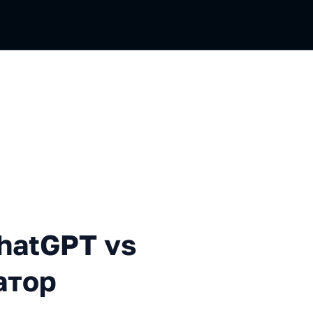
PT vs статический анализа
hatGPT vs
атор