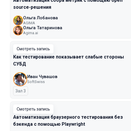
Автоматизация сбора метрик с помощью open
source-решения
Ольга Лобанова
AGIMA
Ольга Татаринова
Agima.ai
Смотреть запись
Как тестирование показывает слабые стороны
СУБД
Иван Чувашов
SoftSwiss
Зал 3
Смотреть запись
Автоматизация браузерного тестирования без
бэкенда с помощью Playwright