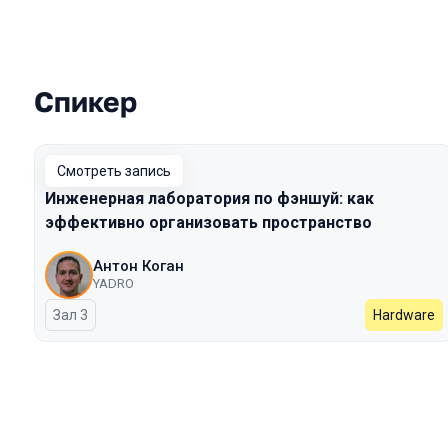
Спикер
Выступления в сезоне 2026 Spring
Смотреть запись
Инженерная лаборатория по фэншуй: как
эффективно организовать пространство
Антон Коган
YADRO
Зал 3
Hardware