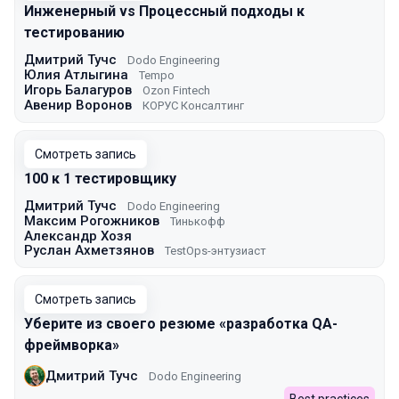
Инженерный vs Процессный подходы к
тестированию
Дмитрий Тучс
Dodo Engineering
Юлия Атлыгина
Tempo
Игорь Балагуров
Ozon Fintech
Авенир Воронов
КОРУС Консалтинг
Смотреть запись
100 к 1 тестировщику
Дмитрий Тучс
Dodo Engineering
Максим Рогожников
Тинькофф
Александр Хозя
Руслан Ахметзянов
TestOps-энтузиаст
Смотреть запись
Уберите из своего резюме «разработка QA-
фреймворка»
Дмитрий Тучс
Dodo Engineering