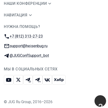
НАШИ КОНФЕРЕНЦИИ
НАВИГАЦИЯ
НУЖНА ПОМОЩЬ?
JUG Ru Group
Телефон:
+7 (812) 313-27-23
E-mail:
support@heisenbug.ru
Телеграм:
@JUGConfSupport_bot
МЫ В СОЦИАЛЬНЫХ СЕТЯХ
Ютуб
Икс
Телеграм-чат
Телеграм-канал
ВКонтакте
Хабр
©
JUG Ru Group
,
2016–2026