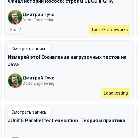
Финал истории Rococo: строим CI/CD в GHA
Дмитрий Тучс
Dodo Engineering
Зал 2
Tools/Frameworks
Смотреть запись
Измеряй это! Оживление нагрузочных тестов на
Java
Дмитрий Тучс
Dodo Engineering
Load testing
Смотреть запись
JUnit 5 Parallel test execution. Теория и практика