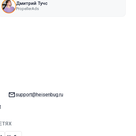
Дмитрий Тучс
PropellerAds
E-mail:
support@heisenbug.ru
t
ЕТЯХ