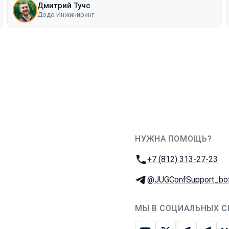
Дмитрий Тучс
Додо Инжиниринг
НУЖНА ПОМОЩЬ?
JUG Ru Group
Телефон:
+7 (812) 313-27-23
Телеграм:
@JUGConfSupport_bo
МЫ В СОЦИАЛЬНЫХ С