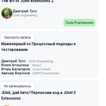
The art of JUnit extensions 2
Дмитрий Тучс
Dodo Engineering
Tools/Frameworks
Смотреть запись
Инженерный vs Процессный подходы к
тестированию
Дмитрий Тучс
Dodo Engineering
Юлия Атлыгина
Tempo
Игорь Балагуров
Ozon Fintech
Авенир Воронов
КОРУС Консалтинг
Не записывалось
JUnit, дай пять! Переносим код в JUnit 5
Extensions