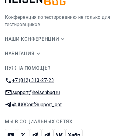
Конференция по тестированию не только для
тестировщиков
НАШИ КОНФЕРЕНЦИИ
НАВИГАЦИЯ
НУЖНА ПОМОЩЬ?
JUG Ru Group
Телефон:
+7 (812) 313-27-23
E-mail:
support@heisenbug.ru
Телеграм:
@JUGConfSupport_bot
МЫ В СОЦИАЛЬНЫХ СЕТЯХ