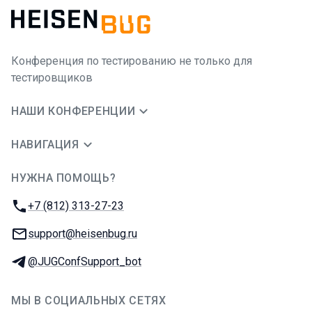
Конференция по тестированию не только для
тестировщиков
НАШИ КОНФЕРЕНЦИИ
НАВИГАЦИЯ
НУЖНА ПОМОЩЬ?
JUG Ru Group
Телефон:
+7 (812) 313-27-23
E-mail:
support@heisenbug.ru
Телеграм:
@JUGConfSupport_bot
МЫ В СОЦИАЛЬНЫХ СЕТЯХ