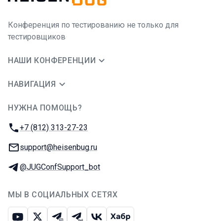
Конференция по тестированию не только для
тестировщиков
НАШИ КОНФЕРЕНЦИИ
НАВИГАЦИЯ
НУЖНА ПОМОЩЬ?
JUG Ru Group
Телефон:
+7 (812) 313-27-23
E-mail:
support@heisenbug.ru
Телеграм:
@JUGConfSupport_bot
МЫ В СОЦИАЛЬНЫХ СЕТЯХ