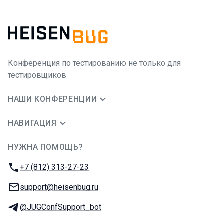
Конференция по тестированию не только для
тестировщиков
НАШИ КОНФЕРЕНЦИИ
НАВИГАЦИЯ
НУЖНА ПОМОЩЬ?
JUG Ru Group
Телефон:
+7 (812) 313-27-23
E-mail:
support@heisenbug.ru
Телеграм:
@JUGConfSupport_bot