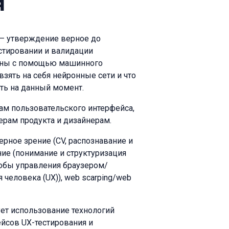
я
 — утверждение верное до
стировании и валидации
ваны с помощью машинного
взять на себя нейронные сети и что
сть на данный момент.
ам пользовательского интерфейса,
ерам продукта и дизайнерам.
рное зрение (CV, распознавание и
ие (понимание и структуризация
собы управления браузером/
 человека (UX)), web scarping/web
ет использование технологий
йсов UX-тестирования и