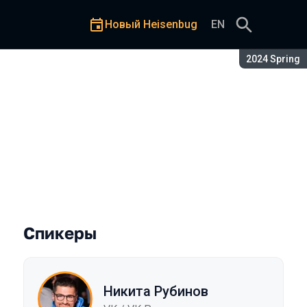
Новый Heisenbug
EN
Сезон:
2024 Spring
ного обучения
Спикеры
Никита Рубинов