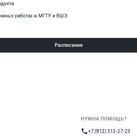
одукта.
омных работах в МГТУ и ВШЭ.
Расписание
НУЖНА ПОМОЩЬ?
JUG Ru Group
Телефон:
+7 (812) 313-27-23