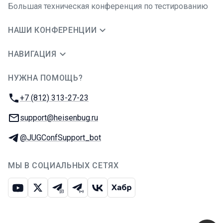
Большая техническая конференция по тестированию
НАШИ КОНФЕРЕНЦИИ
НАВИГАЦИЯ
НУЖНА ПОМОЩЬ?
JUG Ru Group
Телефон:
+7 (812) 313-27-23
E-mail:
support@heisenbug.ru
Телеграм:
@JUGConfSupport_bot
МЫ В СОЦИАЛЬНЫХ СЕТЯХ
Ютуб
Икс
Телеграм-чат
Телеграм-канал
ВКонтакте
Хабр