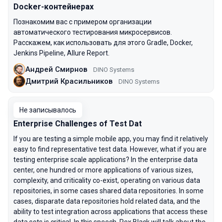
Docker-контейнерах
Познакомим вас с примером организации
автоматического тестирования микросервисов.
Расскажем, как использовать для этого Gradle, Docker,
Jenkins Pipeline, Allure Report.
Андрей Смирнов
DINO Systems
Дмитрий Красильников
DINO Systems
Не записывалось
Enterprise Challenges of Test Dat
If you are testing a simple mobile app, you may find it relatively
easy to find representative test data. However, what if you are
testing enterprise scale applications? In the enterprise data
center, one hundred or more applications of various sizes,
complexity, and criticality co-exist, operating on various data
repositories, in some cases shared data repositories. In some
cases, disparate data repositories hold related data, and the
ability to test integration across applications that access these