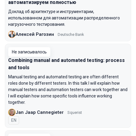
автоматизируем полностью
Доклад об архитектуре и инструментарии,
использованном для автоматизации распределенного
нагрузочного тестирования.
Алексей Рагозин
Deutsche Bank
Не записывалось
Combining manual and automated testing: process
and tools
Manual testing and automated testing are often different
roles done by different testers. In this talk I will explain how
manual testers and automation testers can work together and
I will explain how some specific tools influence working
together.
Jan Jaap Cannegieter
Squerist
На английском языке
EN