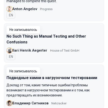
managed to complete this quest.
Anton Angelov
Progress
На английском языке
EN
Не записывалось
No Such Thing as Manual Testing and Other
Confusions
Ilari Henrik Aegerter
House of Test GmbH
На английском языке
EN
Не записывалось
Подводные камни в нагрузочном тестировании
Доклад от том, какие типичные ошибки/проблемы
возникают в нагрузочном тестировании и о том, как
предотвращать их возникновение.
Владимир Ситников
Netcracker