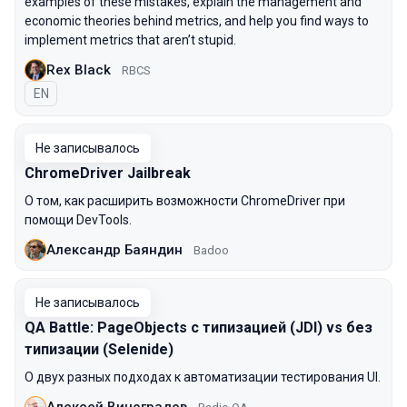
examples of these mistakes, explain the management and
economic theories behind metrics, and help you find ways to
implement metrics that aren’t stupid.
Rex Black
RBCS
На английском языке
EN
Не записывалось
ChromeDriver Jailbreak
О том, как расширить возможности ChromeDriver при
помощи DevTools.
Александр Баяндин
Badoo
Не записывалось
QA Battle: PageObjects c типизацией (JDI) vs без
типизации (Selenide)
О двух разных подходах к автоматизации тестирования UI.
Алексей Виноградов