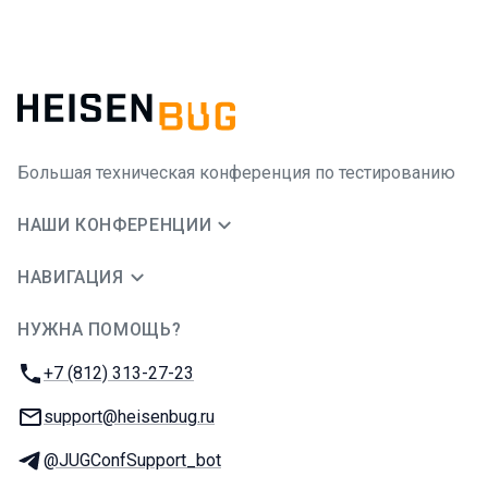
Большая техническая конференция по тестированию
НАШИ КОНФЕРЕНЦИИ
НАВИГАЦИЯ
НУЖНА ПОМОЩЬ?
JUG Ru Group
Телефон:
+7 (812) 313-27-23
E-mail:
support@heisenbug.ru
Телеграм:
@JUGConfSupport_bot