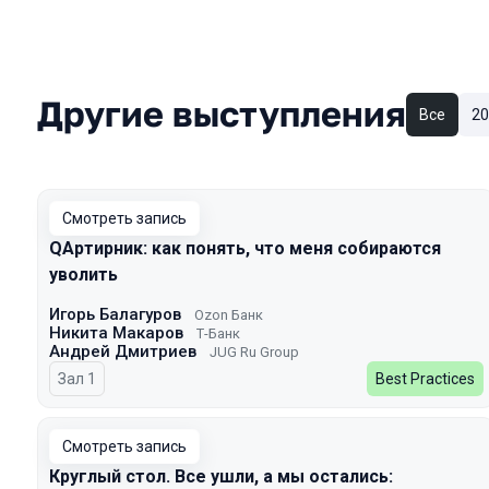
Другие выступления
Все
20
Смотреть запись
QAртирник: как понять, что меня собираются
уволить
Игорь Балагуров
Ozon Банк
Никита Макаров
Т-Банк
Андрей Дмитриев
JUG Ru Group
Зал 1
Best Practices
Смотреть запись
Круглый стол. Все ушли, а мы остались: