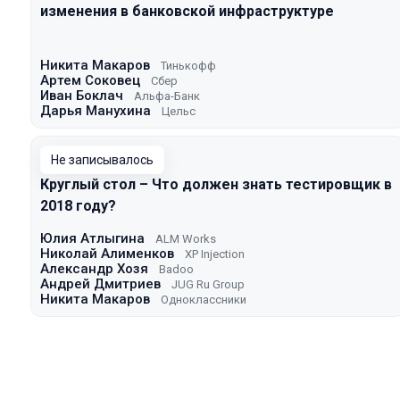
изменения в банковской инфраструктуре
Никита Макаров
Тинькофф
Артем Соковец
Сбер
Иван Боклач
Альфа-Банк
Дарья Манухина
Цельс
Не записывалось
Круглый стол – Что должен знать тестировщик в
2018 году?
Юлия Атлыгина
ALM Works
Николай Алименков
XP Injection
Александр Хозя
Badoo
Андрей Дмитриев
JUG Ru Group
Никита Макаров
Одноклассники