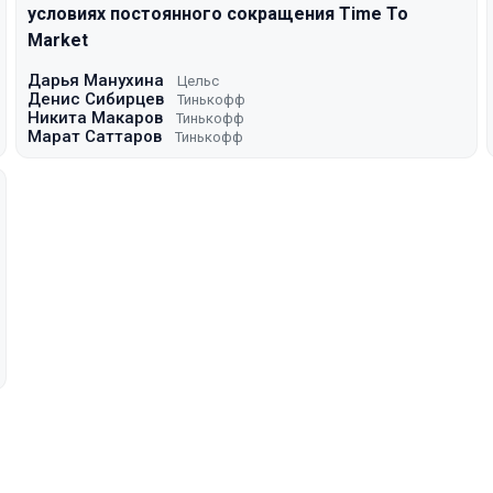
условиях постоянного сокращения Time To
Market
Дарья Манухина
Цельс
Денис Сибирцев
Тинькофф
Никита Макаров
Тинькофф
Марат Саттаров
Тинькофф