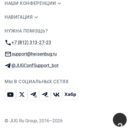
НАШИ КОНФЕРЕНЦИИ
НАВИГАЦИЯ
НУЖНА ПОМОЩЬ?
JUG Ru Group
Телефон:
+7 (812) 313-27-23
E-mail:
support@heisenbug.ru
Телеграм:
@JUGConfSupport_bot
МЫ В СОЦИАЛЬНЫХ СЕТЯХ
Ютуб
Икс
Телеграм-чат
Телеграм-канал
ВКонтакте
Хабр
©
JUG Ru Group
,
2016–2026