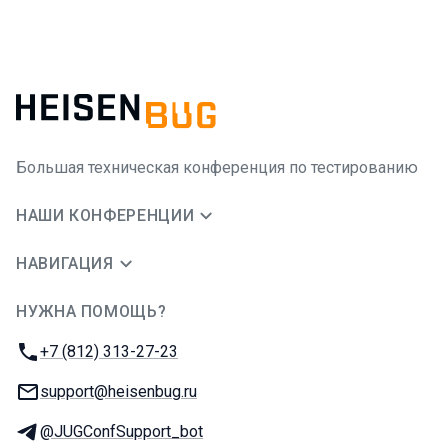
Большая техническая конференция по тестированию
НАШИ КОНФЕРЕНЦИИ
НАВИГАЦИЯ
НУЖНА ПОМОЩЬ?
JUG Ru Group
Телефон:
+7 (812) 313-27-23
E-mail:
support@heisenbug.ru
Телеграм:
@JUGConfSupport_bot