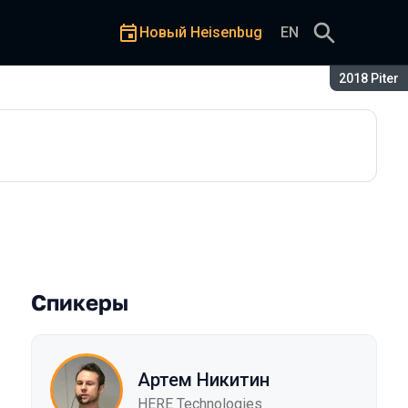
Новый Heisenbug
EN
Сезон:
2018 Piter
Спикеры
Артем Никитин
HERE Technologies