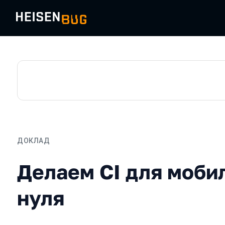
ДОКЛАД
Делаем CI для мобильног
Делаем CI для моби
нуля