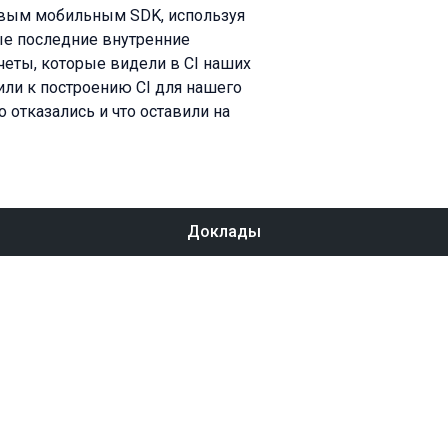
новым мобильным SDK, используя
ые последние внутренние
очеты, которые видели в CI наших
или к построению CI для нашего
о отказались и что оставили на
Доклады