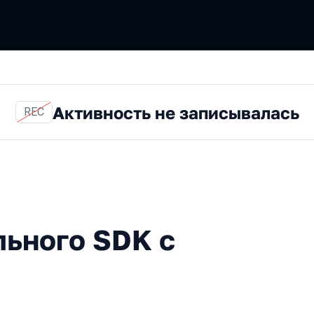
Активность не записывалась
REC
о SDK с нуля
льного SDK с