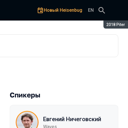
Новый Heisenbug
EN
Сезон:
2018 Piter
ешения на примере блокчей
Спикеры
Евгений Ничеговский
Waves