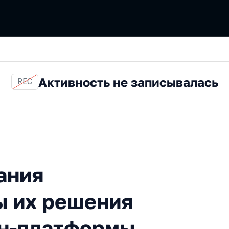
Активность не записывалась
REC
блокчейна и способы их р
ания
ы их решения
йн-платформы