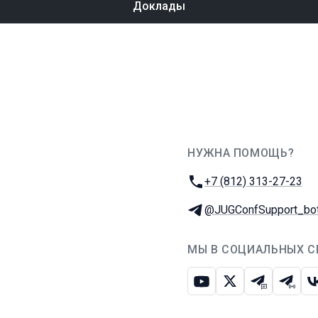
Доклады
НУЖНА ПОМОЩЬ?
JUG Ru Group
Телефон:
+7 (812) 313-27-23
Телеграм:
@JUGConfSupport_bo
МЫ В СОЦИАЛЬНЫХ С
Ютуб
Икс
Телеграм-
Телег