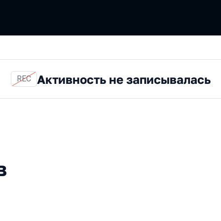
Активность не записывалась
REC
в