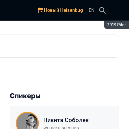
Новый Heisenbug
EN
Сезон:
2019 Piter
Спикеры
Никита Соболев
wemake.services