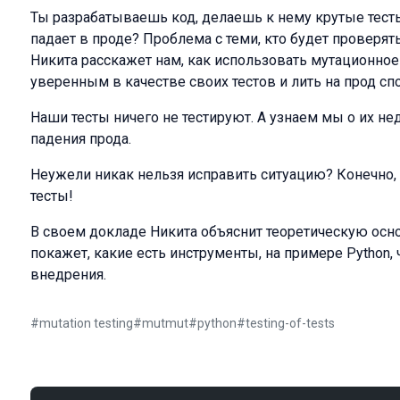
Ты разрабатываешь код, делаешь к нему крутые тесты
падает в проде? Проблема с теми, кто будет проверят
Никита расскажет нам, как использовать мутационное
уверенным в качестве своих тестов и лить на прод сп
Наши тесты ничего не тестируют. А узнаем мы о их не
падения прода.
Неужели никак нельзя исправить ситуацию? Конечно,
тесты!
В своем докладе Никита объяснит теоретическую основ
покажет, какие есть инструменты, на примере Python,
внедрения.
#
mutation testing
#
mutmut
#
python
#
testing-of-tests