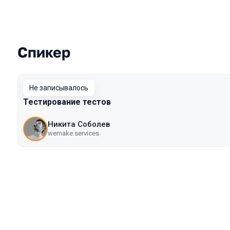
Спикер
Выступления в сезоне 2019 Piter
Не записывалось
Тестирование тестов
Никита Соболев
wemake.services