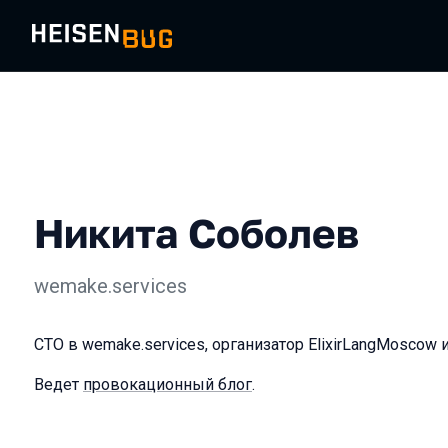
Никита Соболев
wemake.services
CTO в wemake.services, организатор ElixirLangMoscow
Ведет
провокационный блог
.