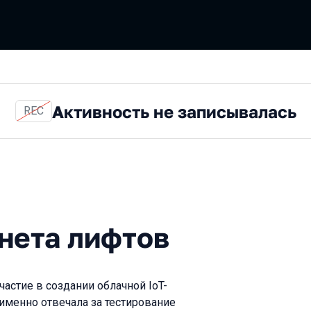
Активность не записывалась
REC
 лифтов
нета лифтов
астие в создании облачной IoT-
 именно отвечала за тестирование