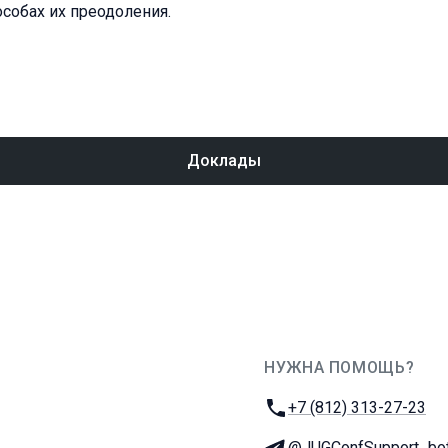
особах их преодоления.
Доклады
НУЖНА ПОМОЩЬ?
JUG Ru Group
Телефон:
+7 (812) 313-27-23
Телеграм:
@JUGConfSupport_bo