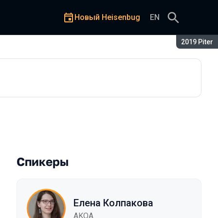
Новый Heisenbug
EN
Сезон:
2019 Piter
Спикеры
Елена Колпакова
AKQA