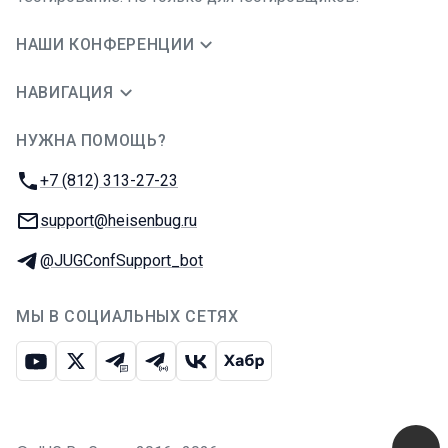
НАШИ КОНФЕРЕНЦИИ
НАВИГАЦИЯ
НУЖНА ПОМОЩЬ?
JUG Ru Group
Телефон:
+7 (812) 313-27-23
E-mail:
support@heisenbug.ru
Телеграм:
@JUGConfSupport_bot
МЫ В СОЦИАЛЬНЫХ СЕТЯХ
Ютуб
Икс
Телеграм-чат
Телеграм-канал
ВКонтакте
Хабр