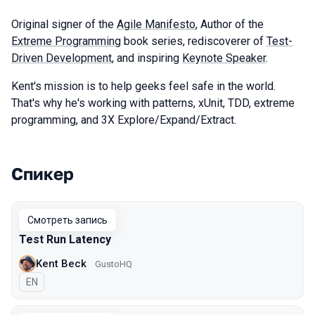
Original signer of the
Agile Manifesto
, Author of the
Extreme Programming
book series, rediscoverer of
Test-
Driven Development
, and inspiring
Keynote Speaker
.
Kent's mission is to help geeks feel safe in the world.
That's why he's working with patterns, xUnit, TDD, extreme
programming, and 3X Explore/Expand/Extract.
Спикер
Выступления в сезоне 2021 Moscow
Смотреть запись
Test Run Latency
Kent Beck
GustoHQ
На английском языке
EN