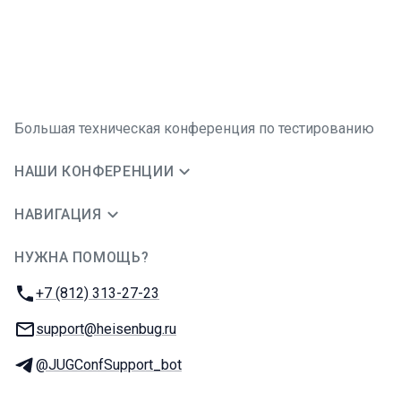
Большая техническая конференция по тестированию
НАШИ КОНФЕРЕНЦИИ
НАВИГАЦИЯ
НУЖНА ПОМОЩЬ?
JUG Ru Group
Телефон:
+7 (812) 313-27-23
E-mail:
support@heisenbug.ru
Телеграм:
@JUGConfSupport_bot