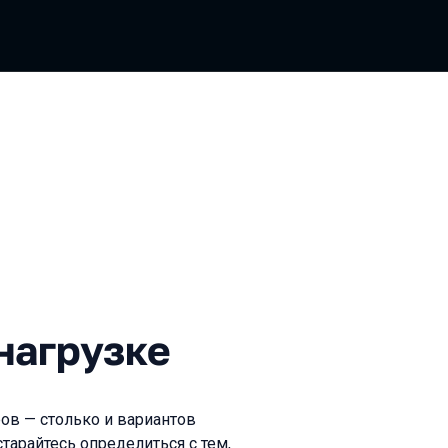
узке
нагрузке
ов — столько и вариантов
тарайтесь определиться с тем,