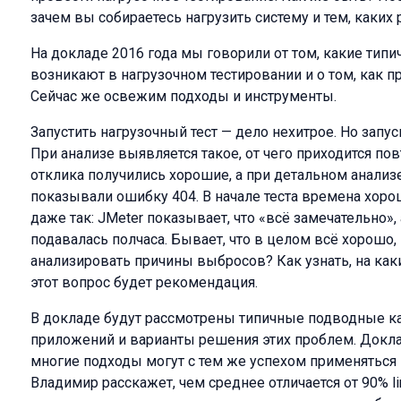
зачем вы собираетесь нагрузить систему и тем, каких 
На докладе 2016 года мы говорили от том, какие ти
возникают в нагрузочном тестировании и о том, как 
Сейчас же освежим подходы и инструменты.
Запустить нагрузочный тест — дело нехитрое. Но запус
При анализе выявляется такое, от чего приходится по
отклика получились хорошие, а при детальном анализе
показывали ошибку 404. В начале теста времена хоро
даже так: JMeter показывает, что «всё замечательно», 
подавалась полчаса. Бывает, что в целом всё хорошо,
анализировать причины выбросов? Как узнать, на как
этот вопрос будет рекомендация.
В докладе будут рассмотрены типичные подводные кам
приложений и варианты решения этих проблем. Доклад
многие подходы могут с тем же успехом применяться 
Владимир расскажет, чем среднее отличается от 90% lin