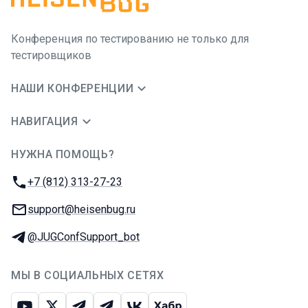
Конференция по тестированию не только для
тестировщиков
НАШИ КОНФЕРЕНЦИИ
НАВИГАЦИЯ
НУЖНА ПОМОЩЬ?
JUG Ru Group
Телефон:
+7 (812) 313-27-23
E-mail:
support@heisenbug.ru
Телеграм:
@JUGConfSupport_bot
МЫ В СОЦИАЛЬНЫХ СЕТЯХ