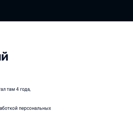
ий
л там 4 года,
бработкой персональных