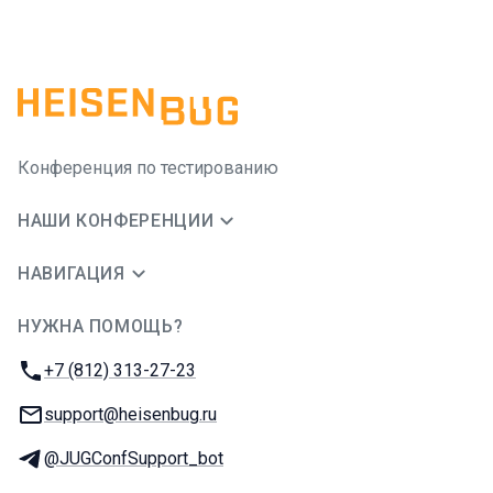
Конференция по тестированию
НАШИ КОНФЕРЕНЦИИ
НАВИГАЦИЯ
НУЖНА ПОМОЩЬ?
JUG Ru Group
Телефон:
+7 (812) 313-27-23
E-mail:
support@heisenbug.ru
Телеграм:
@JUGConfSupport_bot