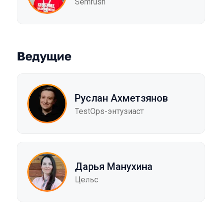
Semrush
Ведущие
Руслан Ахметзянов
TestOps-энтузиаст
Дарья Манухина
Цельс