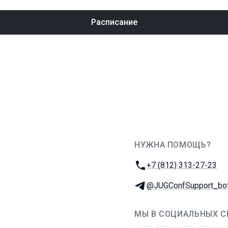
Расписание
НУЖНА ПОМОЩЬ?
JUG Ru Group
Телефон:
+7 (812) 313-27-23
Телеграм:
@JUGConfSupport_bo
МЫ В СОЦИАЛЬНЫХ С