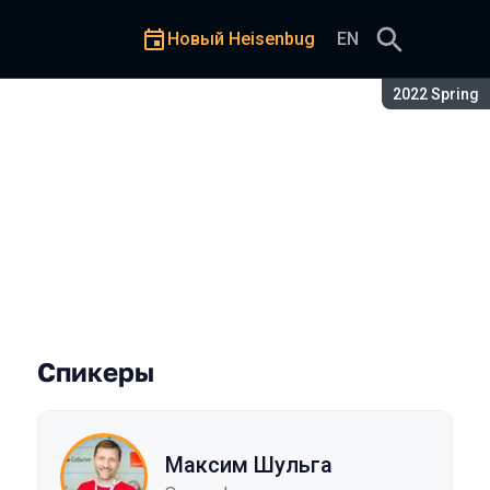
Новый Heisenbug
EN
Сезон:
2022 Spring
седневность
Спикеры
Максим Шульга