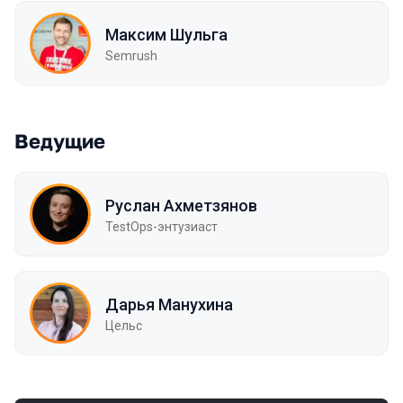
Максим Шульга
Semrush
Ведущие
Руслан Ахметзянов
TestOps-энтузиаст
Дарья Манухина
Цельс