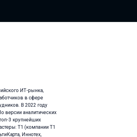
сийского ИТ-рынка,
аботчиков в сфере
удников. В 2022 году
По версии аналитических
в топ-3 крупнейших
астеры: Т1 (компании Т1
ьтиКарта, Иннотех,