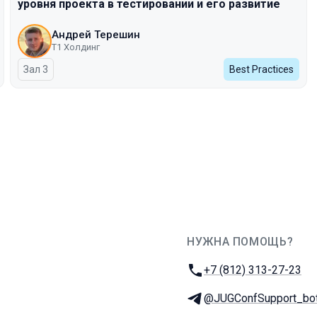
уровня проекта в тестировании и его развитие
Андрей Терешин
Т1 Холдинг
Зал 3
Best Practices
НУЖНА ПОМОЩЬ?
JUG Ru Group
Телефон:
+7 (812) 313-27-23
Телеграм:
@JUGConfSupport_bo