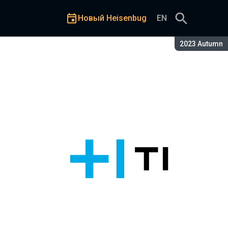
Новый Heisenbug
EN
Сезон:
2023 Autumn