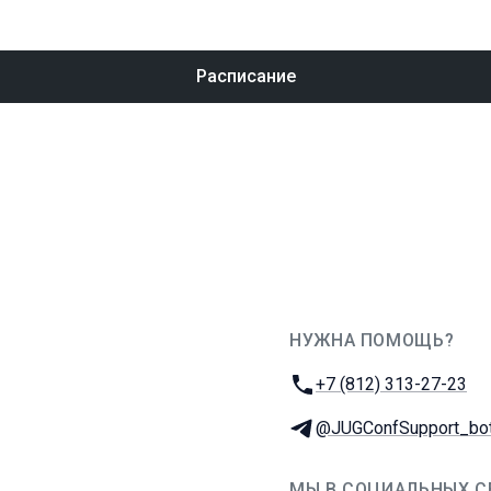
Расписание
НУЖНА ПОМОЩЬ?
JUG Ru Group
Телефон:
+7 (812) 313-27-23
Телеграм:
@JUGConfSupport_bo
МЫ В СОЦИАЛЬНЫХ С