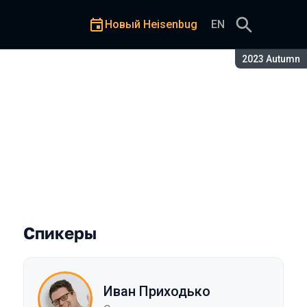
Новый Heisenbug
EN
Сезон:
2023 Autumn
s Hit-Based-подходы
Спикеры
Иван Приходько