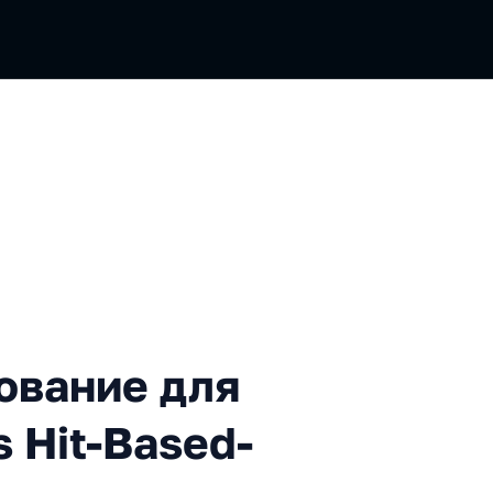
е для котиков. Scenario- v
ование для
s Hit-Based-