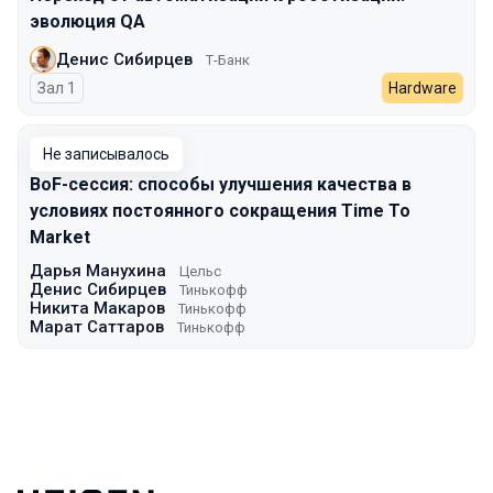
эволюция QA
Денис Сибирцев
Т-Банк
Зал 1
Hardware
Не записывалось
BoF-сессия: способы улучшения качества в
условиях постоянного сокращения Time To
Market
Дарья Манухина
Цельс
Денис Сибирцев
Тинькофф
Никита Макаров
Тинькофф
Марат Саттаров
Тинькофф