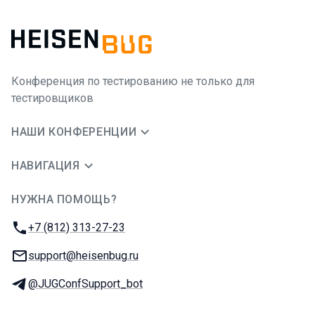
Конференция по тестированию не только для
тестировщиков
НАШИ КОНФЕРЕНЦИИ
НАВИГАЦИЯ
НУЖНА ПОМОЩЬ?
JUG Ru Group
Телефон:
+7 (812) 313-27-23
E-mail:
support@heisenbug.ru
Телеграм:
@JUGConfSupport_bot