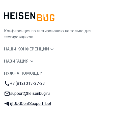
Конференция по тестированию не только для
тестировщиков
НАШИ КОНФЕРЕНЦИИ
НАВИГАЦИЯ
НУЖНА ПОМОЩЬ?
JUG Ru Group
Телефон:
+7 (812) 313-27-23
E-mail:
support@heisenbug.ru
Телеграм:
@JUGConfSupport_bot