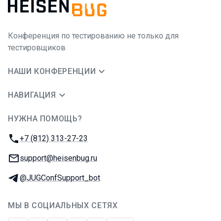
Конференция по тестированию не только для
тестировщиков
НАШИ КОНФЕРЕНЦИИ
НАВИГАЦИЯ
НУЖНА ПОМОЩЬ?
JUG Ru Group
Телефон:
+7 (812) 313-27-23
E-mail:
support@heisenbug.ru
Телеграм:
@JUGConfSupport_bot
МЫ В СОЦИАЛЬНЫХ СЕТЯХ