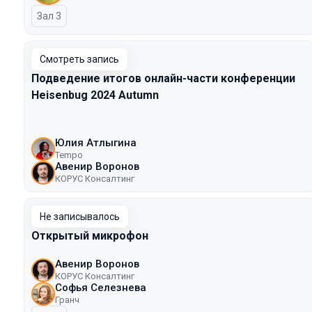
Зал 3
Смотреть запись
Подведение итогов онлайн-части конференции
Heisenbug 2024 Autumn
Юлия Атлыгина
Tempo
Авенир Воронов
КОРУС Консалтинг
Не записывалось
Открытый микрофон
Авенир Воронов
КОРУС Консалтинг
Софья Селезнева
Гранч