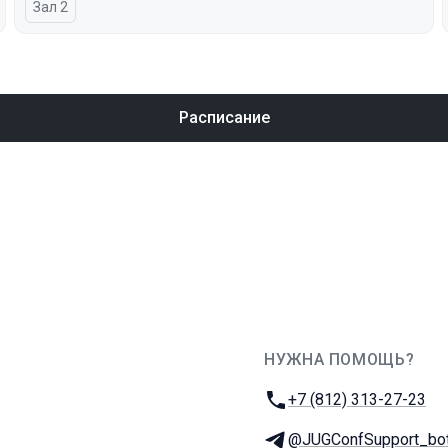
Зал 2
Расписание
НУЖНА ПОМОЩЬ?
JUG Ru Group
Телефон:
+7 (812) 313-27-23
Телеграм:
@JUGConfSupport_bo