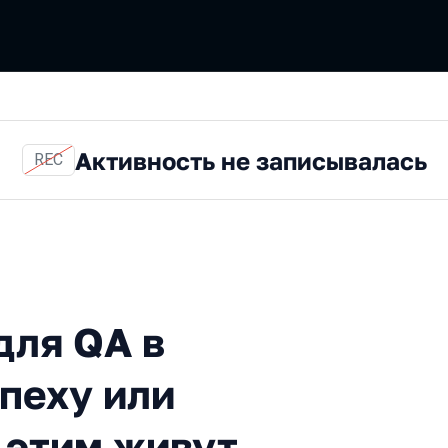
Активность не записывалась
REC
 в 2024 году: ключ к успех
для QA в
спеху или
с этим живут