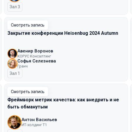
Зал 3
Смотреть запись
Закрытие конференции Heisenbug 2024 Autumn
Авенир Воронов
КОРУС Консалтинг
Софья Селезнева
Гранч
Зал 1
Смотреть запись
Фреймворк метрик качества: как внедрить и не
быть обманутым
Антон Васильев
ИТ-холдинг Т1