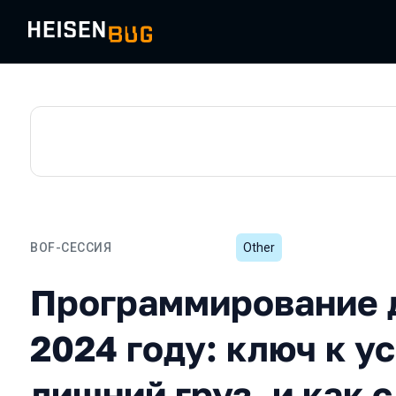
BOF-СЕССИЯ
Other
Программирование для QA
Программирование 
2024 году: ключ к у
лишний груз, и как 