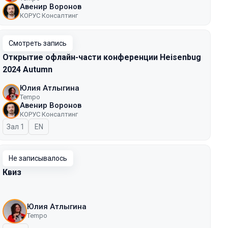
Авенир Воронов
КОРУС Консалтинг
Смотреть запись
Открытие офлайн-части конференции Heisenbug
2024 Autumn
Юлия Атлыгина
Tempo
Авенир Воронов
КОРУС Консалтинг
Зал 1
На английском языке
EN
Не записывалось
Квиз
Юлия Атлыгина
Tempo