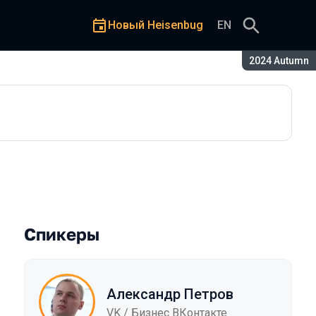
Новый Heisenbug
EN
Сезон:
2024 Autumn
у или лишний груз, и как с
Спикеры
Александр Петров
VK / Бизнес ВКонтакте