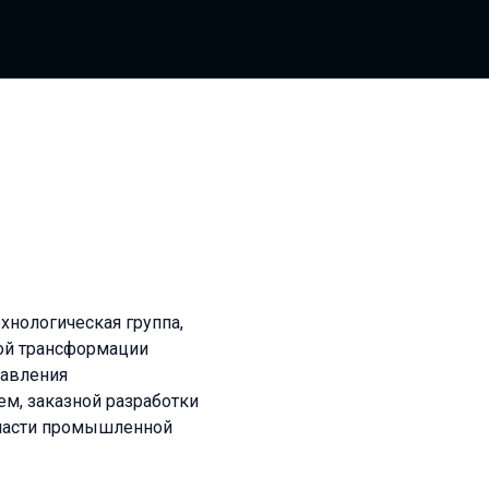
хнологическая группа,
ой трансформации
равления
м, заказной разработки
бласти промышленной