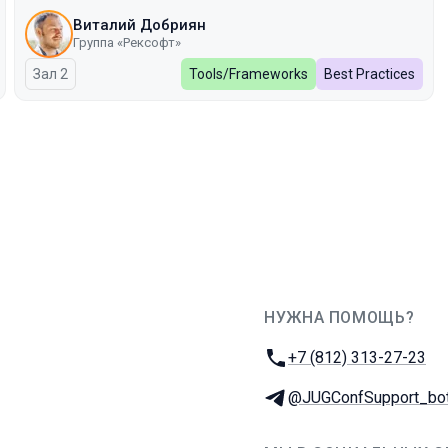
Виталий Добриян
Группа «Рексофт»
Зал 2
Tools/Frameworks
Best Practices
НУЖНА ПОМОЩЬ?
JUG Ru Group
Телефон:
+7 (812) 313-27-23
Телеграм:
@JUGConfSupport_bo