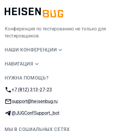
Конференция по тестированию не только для
тестировщиков
НАШИ КОНФЕРЕНЦИИ
НАВИГАЦИЯ
НУЖНА ПОМОЩЬ?
JUG Ru Group
Телефон:
+7 (812) 313-27-23
E-mail:
support@heisenbug.ru
Телеграм:
@JUGConfSupport_bot
МЫ В СОЦИАЛЬНЫХ СЕТЯХ