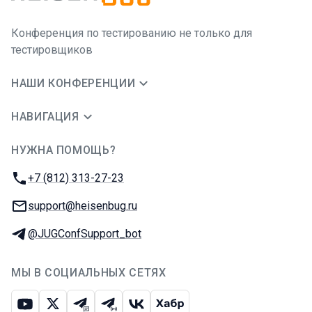
Конференция по тестированию не только для
тестировщиков
НАШИ КОНФЕРЕНЦИИ
НАВИГАЦИЯ
НУЖНА ПОМОЩЬ?
JUG Ru Group
Телефон:
+7 (812) 313-27-23
E-mail:
support@heisenbug.ru
Телеграм:
@JUGConfSupport_bot
МЫ В СОЦИАЛЬНЫХ СЕТЯХ
Ютуб
Икс
Телеграм-чат
Телеграм-канал
ВКонтакте
Хабр