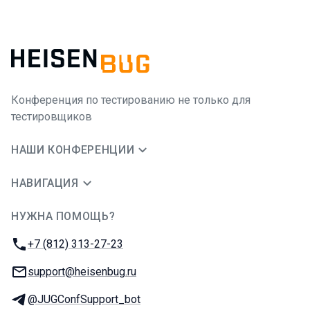
Конференция по тестированию не только для
тестировщиков
НАШИ КОНФЕРЕНЦИИ
НАВИГАЦИЯ
НУЖНА ПОМОЩЬ?
JUG Ru Group
Телефон:
+7 (812) 313-27-23
E-mail:
support@heisenbug.ru
Телеграм:
@JUGConfSupport_bot