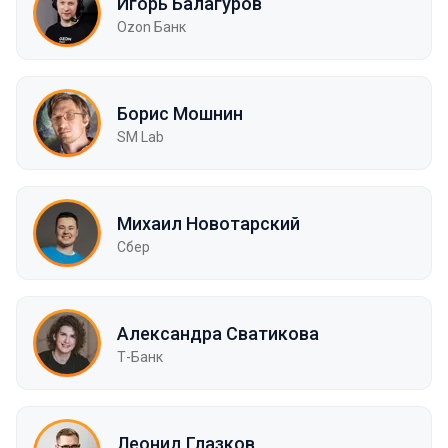
Игорь Балагуров
Ozon Банк
Борис Мошнин
SM Lab
Михаил Новотарский
Сбер
Александра Сватикова
Т-Банк
Леонид Глазков