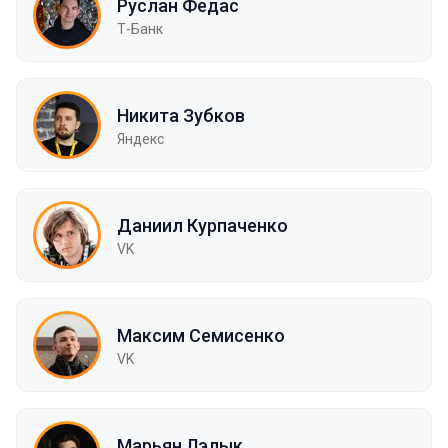
Руслан Федас
Т-Банк
Никита Зубков
Яндекс
Даниил Курпаченко
VK
Максим Семисенко
VK
Марьян Лэлык