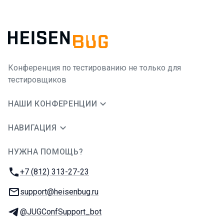
Конференция по тестированию не только для
тестировщиков
НАШИ КОНФЕРЕНЦИИ
НАВИГАЦИЯ
НУЖНА ПОМОЩЬ?
JUG Ru Group
Телефон:
+7 (812) 313-27-23
E-mail:
support@heisenbug.ru
Телеграм:
@JUGConfSupport_bot