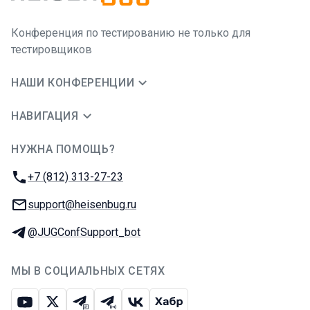
Конференция по тестированию не только для
тестировщиков
НАШИ КОНФЕРЕНЦИИ
НАВИГАЦИЯ
НУЖНА ПОМОЩЬ?
JUG Ru Group
Телефон:
+7 (812) 313-27-23
E-mail:
support@heisenbug.ru
Телеграм:
@JUGConfSupport_bot
МЫ В СОЦИАЛЬНЫХ СЕТЯХ
Ютуб
Икс
Телеграм-чат
Телеграм-канал
ВКонтакте
Хабр