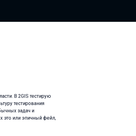
ласти. В 2GIS тестирую
ьтуру тестирования
бычных задач и
х это или эпичный фейл,