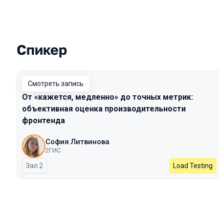
Спикер
Выступления в сезоне 2025 Autumn
Смотреть запись
От «кажется, медленно» до точных метрик:
объективная оценка производительности
фронтенда
София Литвинова
2ГИС
Зал 2
Load Testing